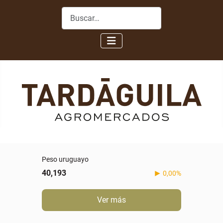
Buscar
Peso uruguayo
40,193
0,00%
Ver más