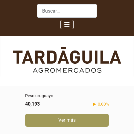
Buscar
Peso uruguayo
40,193
0,00%
Ver más