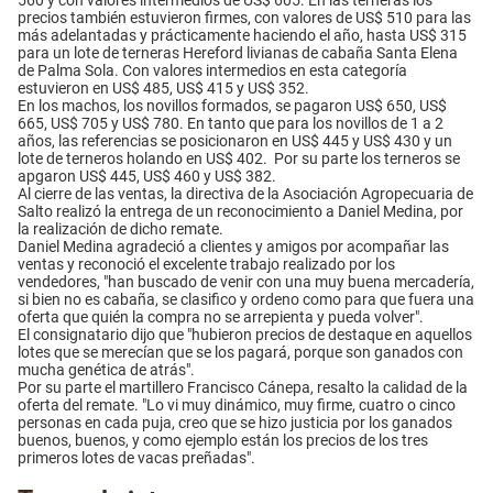
560 y con valores intermedios de US$ 605. En las terneras los
precios también estuvieron firmes, con valores de US$ 510 para las
más adelantadas y prácticamente haciendo el año, hasta US$ 315
para un lote de terneras Hereford livianas de cabaña Santa Elena
de Palma Sola. Con valores intermedios en esta categoría
estuvieron en US$ 485, US$ 415 y US$ 352.
En los machos, los novillos formados, se pagaron US$ 650, US$
665, US$ 705 y US$ 780. En tanto que para los novillos de 1 a 2
años, las referencias se posicionaron en US$ 445 y US$ 430 y un
lote de terneros holando en US$ 402. Por su parte los terneros se
apgaron US$ 445, US$ 460 y US$ 382.
Al cierre de las ventas, la directiva de la Asociación Agropecuaria de
Salto realizó la entrega de un reconocimiento a Daniel Medina, por
la realización de dicho remate.
Daniel Medina agradeció a clientes y amigos por acompañar las
ventas y reconoció el excelente trabajo realizado por los
vendedores, "han buscado de venir con una muy buena mercadería,
si bien no es cabaña, se clasifico y ordeno como para que fuera una
oferta que quién la compra no se arrepienta y pueda volver".
El consignatario dijo que "hubieron precios de destaque en aquellos
lotes que se merecían que se los pagará, porque son ganados con
mucha genética de atrás".
Por su parte el martillero Francisco Cánepa, resalto la calidad de la
oferta del remate. "Lo vi muy dinámico, muy firme, cuatro o cinco
personas en cada puja, creo que se hizo justicia por los ganados
buenos, buenos, y como ejemplo están los precios de los tres
primeros lotes de vacas preñadas".