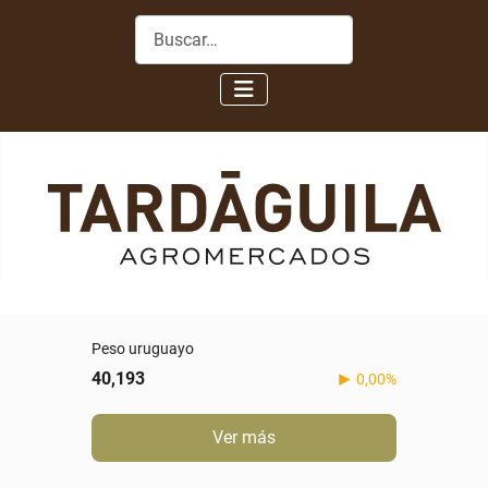
Buscar
Peso uruguayo
40,193
0,00%
Ver más