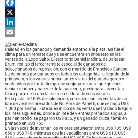
Facebook
X
LinkedIn
Email
Calidad en los ganados y demanda entorno a la pista, así fue el
clima para un remate que ya se encuentra en impuesto en las
ventas de la Expo Salto. El escritorio Daniel Medina, de Baltasar
Brum, realizo el tercer remate especial de ganados de
seleccionados de reposición, con el martillo de Francisco Cánepa.
La demanda por ganados en todas las categorías, la llegada de la
primavera, y los valores nunca antes vistos del ganado gordo y
sostenidos por tanto tiempo, se conjugaron para que quienes
debían reponer y hacerse de la hacienda, presionara las ventas.
Claro parte de la oferta era merecedora de esos valores.
En la pista, el 100% de colocación, comenzó con las ventas de un
lote de vientres preñados de Ñu Porá de Parietti, que se pagó US$
1.000 por animal. Este buen inicio de las ventas se traslado luego a
los lotes siguientes, donde un lote de vientres preñados angus, a
parir en otoño, se pagaron US$ 855, y un ganado cruza, también
preñado en US$ 755.
En las vacas de invernar, los valores estuvieron entre US$ 705, US$
650 y US$ 710, mientras qeu las vaquillonas entre US$ 610, US$