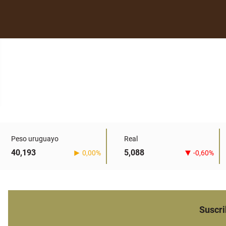
Peso uruguayo
Real
40,193
5,088
0,00%
-0,60%
Suscri