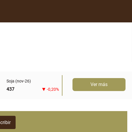
Soja (nov-26)
Ver más
437
-0,20%