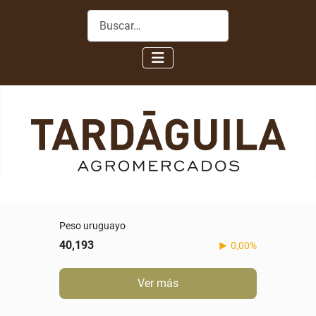
Buscar
Peso uruguayo
40,193
0,00%
Ver más