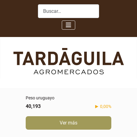
Buscar
Peso uruguayo
40,193
0,00%
Ver más