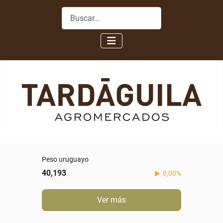
Buscar
Peso uruguayo
40,193
0,00%
Ver más