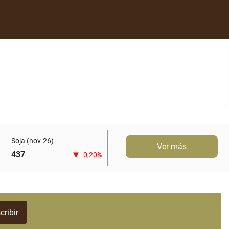
Soja (nov-26)
Ver más
437
-0,20%