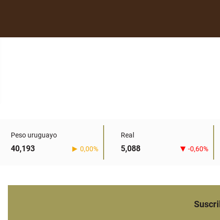
Peso uruguayo
Real
40,193
5,088
0,00%
-0,60%
Suscri