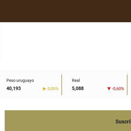
Peso uruguayo
Real
40,193
5,088
0,00%
-0,60%
Suscri