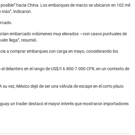
o posible” hacia China. Los embarques de marzo se ubicaron en 102 mil
ó más”, indicaron.
ercado.
s habrían embarcado volúmenes muy elevados —con casos puntuales de
uién llega”, resumió.
encia a comprar embarques con carga en mayo, considerando los
n el delantero en el rango de US$/t 6.800-7.000 CFR, en un contexto de
A su vez, México dejó de ser una válvula de escape en el corto plazo
ruguay un trader destacó el mayor interés que mostraron importadores