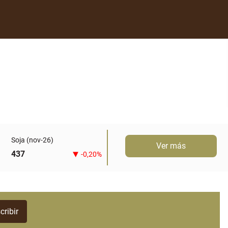
Soja (nov-26)
Ver más
437
-0,20%