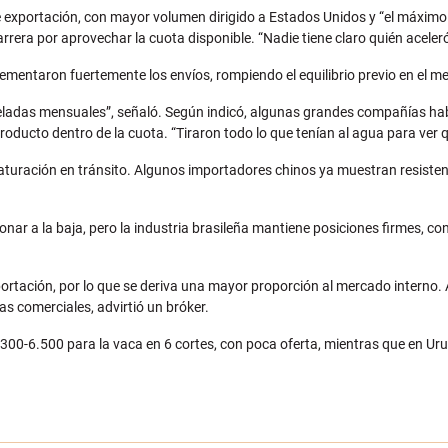
 de exportación, con mayor volumen dirigido a Estados Unidos y “el máxim
rera por aprovechar la cuota disponible. “Nadie tiene claro quién aceler
rementaron fuertemente los envíos, rompiendo el equilibrio previo en el m
 toneladas mensuales”, señaló. Según indicó, algunas grandes compañía
oducto dentro de la cuota. “Tiraron todo lo que tenían al agua para ver q
aturación en tránsito. Algunos importadores chinos ya muestran resist
nar a la baja, pero la industria brasileña mantiene posiciones firmes, co
xportación, por lo que se deriva una mayor proporción al mercado interno. 
vas comerciales, advirtió un bróker.
6.300-6.500 para la vaca en 6 cortes, con poca oferta, mientras que en U