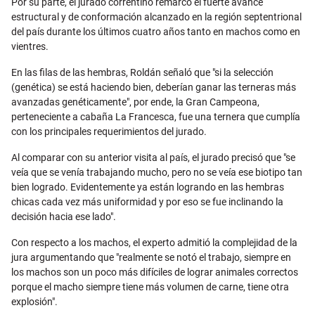
Por su parte, el jurado correntino remarcó el fuerte avance
estructural y de conformación alcanzado en la región septentrional
del país durante los últimos cuatro años tanto en machos como en
vientres.
En las filas de las hembras, Roldán señaló que "si la selección
(genética) se está haciendo bien, deberían ganar las terneras más
avanzadas genéticamente", por ende, la Gran Campeona,
perteneciente a cabaña La Francesca, fue una ternera que cumplía
con los principales requerimientos del jurado.
Al comparar con su anterior visita al país, el jurado precisó que "se
veía que se venía trabajando mucho, pero no se veía ese biotipo tan
bien logrado. Evidentemente ya están logrando en las hembras
chicas cada vez más uniformidad y por eso se fue inclinando la
decisión hacia ese lado".
Con respecto a los machos, el experto admitió la complejidad de la
jura argumentando que "realmente se notó el trabajo, siempre en
los machos son un poco más difíciles de lograr animales correctos
porque el macho siempre tiene más volumen de carne, tiene otra
explosión".