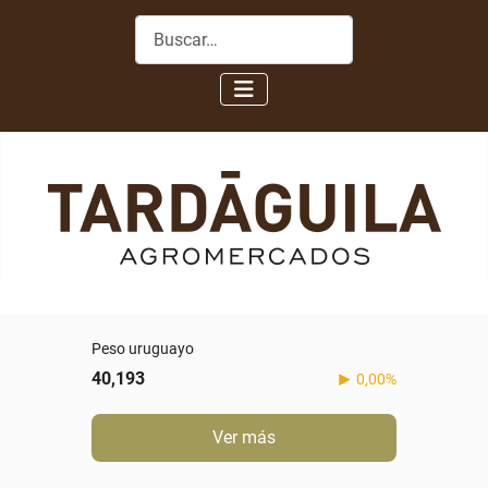
Buscar
Peso uruguayo
40,193
0,00%
Ver más