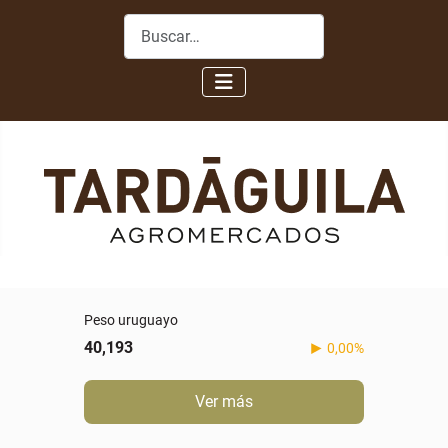
Buscar
Peso uruguayo
40,193
0,00%
Ver más