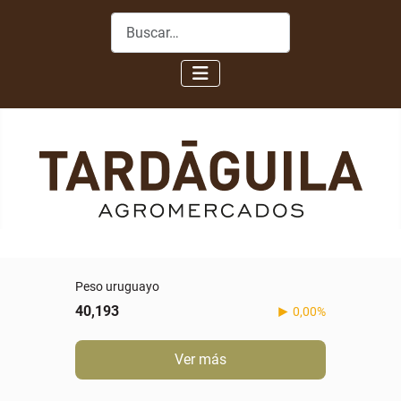
Buscar
Peso uruguayo
40,193
0,00%
Ver más