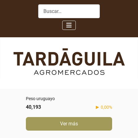
Buscar
Peso uruguayo
40,193
0,00%
Ver más