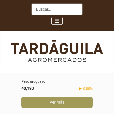
Buscar
Peso uruguayo
40,193
0,00%
Ver más