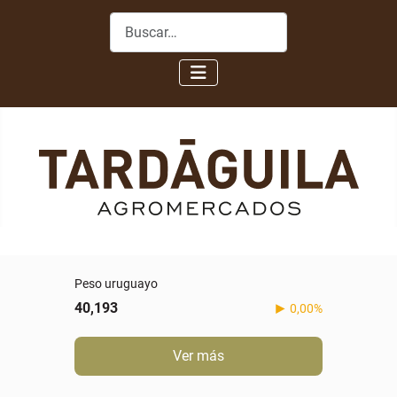
Buscar
Peso uruguayo
40,193
0,00%
Ver más