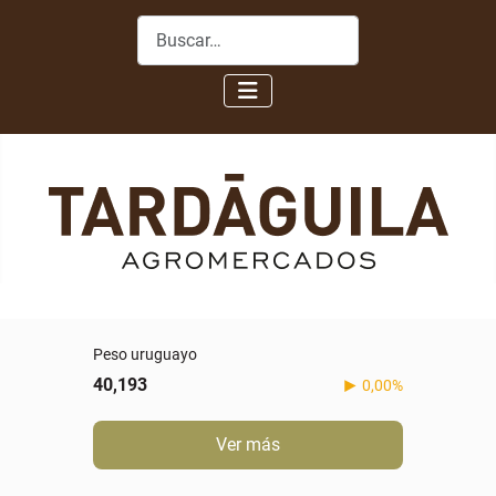
Buscar
Peso uruguayo
40,193
0,00%
Ver más