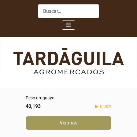
Buscar
Peso uruguayo
40,193
0,00%
Ver más