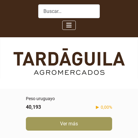
Buscar
Peso uruguayo
40,193
0,00%
Ver más