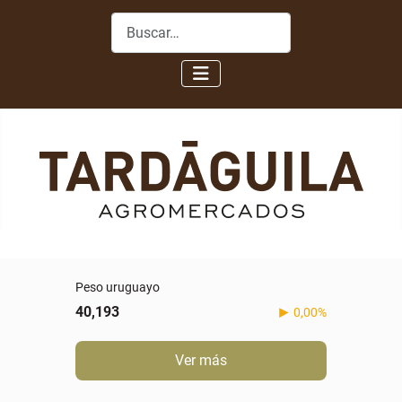
Buscar
Peso uruguayo
40,193
0,00%
Ver más