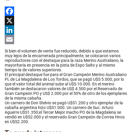
Facebook
X
LinkedIn
Email
Si bien el volumen de venta fue reducido, debido a que estamos
muy lejos de la encarnerada principalmente, se colocaron varios
reproductores con el destaque para la raza Merino Australiano, la
mayoritaria en presencia en la pista de Expo Salto y al mismo
tiempo la de valores superiores.
El principal destaque fue para el Gran Campeón Merino Australiano
PI, de La Magdalena de Los Tordos, que se pagó U$S 5.000, por lo
que el valor total del animal sube al U$S 10.000. En el merino
también se destacaron valores de US$ 4.500 por el Reservado de
Gran Campeón PO y US$ 2.000 por el 50% de otro de los ejemplares
de la misma cabaña.
Un carnero de Don Stelvio se pagó U$S1.200 y otro ejemplar de la
cabaña argentina hizo U$S1.000. Un carnero de Suc. Arturo
Aguerre U$S1.350;el Tercer Mejor macho PO de la Magdalena se
vendió en U$S2.000 y el reservado Gran Campeón de Correa Hnos
en U$S2.200.