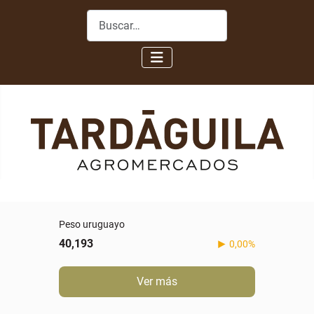
Buscar
Peso uruguayo
40,193
0,00%
Ver más