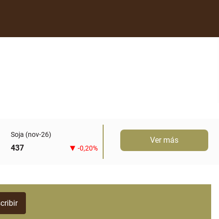
Soja (nov-26)
Ver más
437
-0,20%