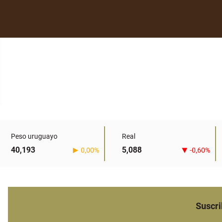
Peso uruguayo
Real
40,193
5,088
0,00%
-0,60%
Suscri