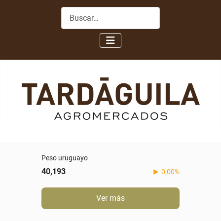
Buscar
Peso uruguayo
40,193
0,00%
Ver más