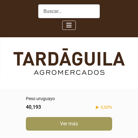
Buscar
Peso uruguayo
40,193
0,00%
Ver más