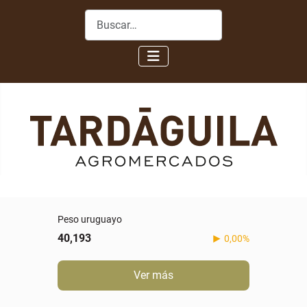
Buscar
Peso uruguayo
40,193
0,00%
Ver más