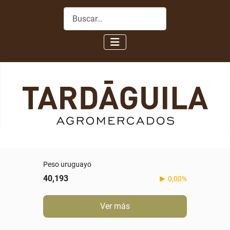
Buscar
Peso uruguayo
40,193
0,00%
Ver más