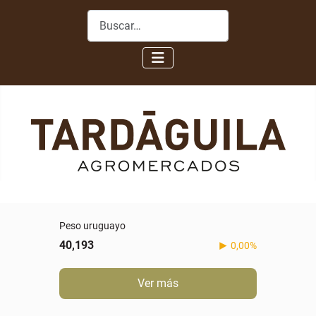
Buscar
Peso uruguayo
40,193
0,00%
Ver más