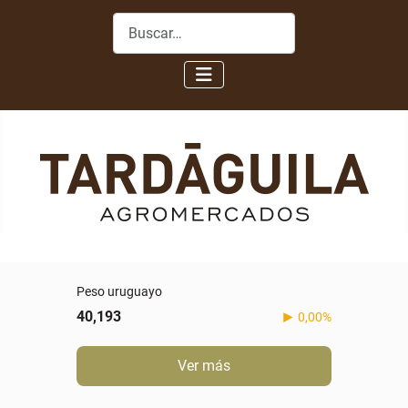
Buscar
Peso uruguayo
40,193
0,00%
Ver más