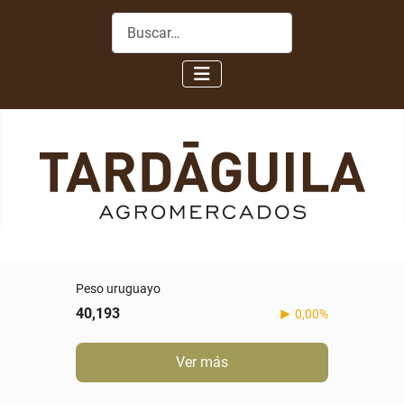
Buscar
Peso uruguayo
40,193
0,00%
Ver más