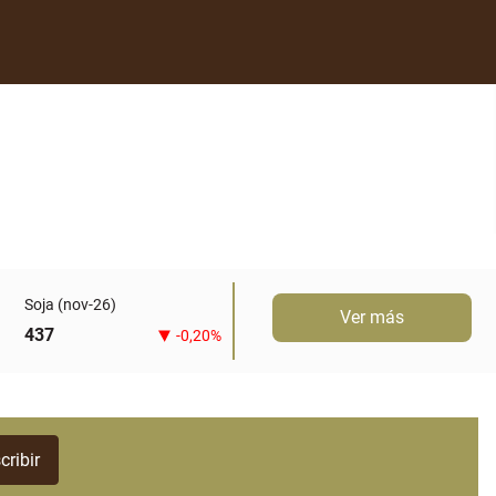
Soja (nov-26)
Ver más
437
-0,20%