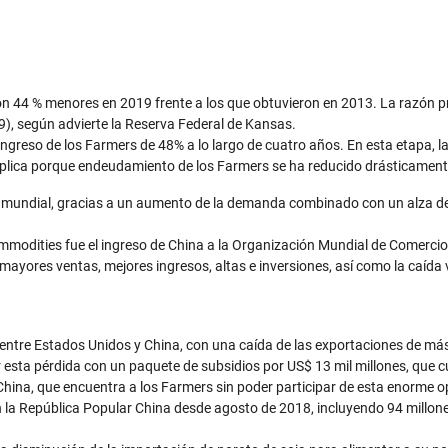
n 44 % menores en 2019 frente a los que obtuvieron en 2013. La razón pri
), según advierte la Reserva Federal de Kansas.
 ingreso de los Farmers de 48% a lo largo de cuatro años. En esta etapa,
 explica porque endeudamiento de los Farmers se ha reducido drásticamen
o mundial, gracias a un aumento de la demanda combinado con un alza de l
 commodities fue el ingreso de China a la Organización Mundial de Comerc
 mayores ventas, mejores ingresos, altas e inversiones, así como la caíd
ntre Estados Unidos y China, con una caída de las exportaciones de más d
esta pérdida con un paquete de subsidios por US$ 13 mil millones, que c
n China, que encuentra a los Farmers sin poder participar de esta enorme 
 la República Popular China desde agosto de 2018, incluyendo 94 millone