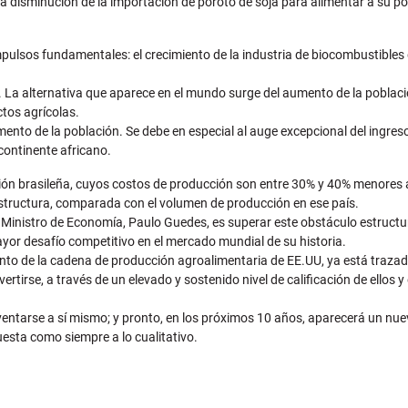
isminución de la importación de poroto de soja para alimentar a su pobl
ulsos fundamentales: el crecimiento de la industria de biocombustibles 
 La alternativa que aparece en el mundo surge del aumento de la poblaci
tos agrícolas.
nto de la población. Se debe en especial al auge excepcional del ingreso
 continente africano.
n brasileña, cuyos costos de producción son entre 30% y 40% menores a 
aestructura, comparada con el volumen de producción en ese país.
l Ministro de Economía, Paulo Guedes, es superar este obstáculo estructur
ayor desafío competitivo en el mercado mundial de su historia.
unto de la cadena de producción agroalimentaria de EE.UU, ya está trazad
rtirse, a través de un elevado y sostenido nivel de calificación de ellos y
tarse a sí mismo; y pronto, en los próximos 10 años, aparecerá un nuevo
uesta como siempre a lo cualitativo.