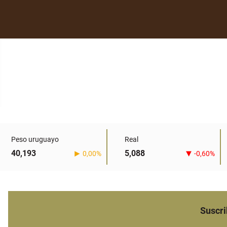
Peso uruguayo
Real
40,193
5,088
0,00%
-0,60%
Suscri