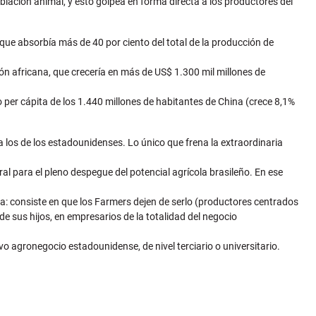
ación animal, y esto golpea en forma directa a los productores del
que absorbía más de 40 por ciento del total de la producción de
ón africana, que crecería en más de US$ 1.300 mil millones de
 per cápita de los 1.440 millones de habitantes de China (crece 8,1%
los de los estadounidenses. Lo único que frena la extraordinaria
al para el pleno despegue del potencial agrícola brasileño. En ese
a: consiste en que los Farmers dejen de serlo (productores centrados
 de sus hijos, en empresarios de la totalidad del negocio
 agronegocio estadounidense, de nivel terciario o universitario.