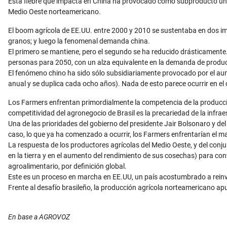
Esta fiebre que impacta en China ha provocado como subproducto una d
Medio Oeste norteamericano.
El boom agrícola de EE.UU. entre 2000 y 2010 se sustentaba en dos imp
granos; y luego la fenomenal demanda china.
El primero se mantiene, pero el segundo se ha reducido drásticamente.
personas para 2050, con un alza equivalente en la demanda de produc
El fenómeno chino ha sido sólo subsidiariamente provocado por el aume
anual y se duplica cada ocho años). Nada de esto parece ocurrir en el
Los Farmers enfrentan primordialmente la competencia de la producció
competitividad del agronegocio de Brasil es la precariedad de la infr
Una de las prioridades del gobierno del presidente Jair Bolsonaro y de
caso, lo que ya ha comenzado a ocurrir, los Farmers enfrentarían el m
La respuesta de los productores agrícolas del Medio Oeste, y del conj
en la tierra y en el aumento del rendimiento de sus cosechas) para conve
agroalimentario, por definición global.
Este es un proceso en marcha en EE.UU, un país acostumbrado a reinven
Frente al desafío brasileño, la producción agrícola norteamericano ap
En base a AGROVOZ