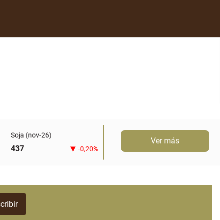
Soja (nov-26)
Ver más
437
-0,20%