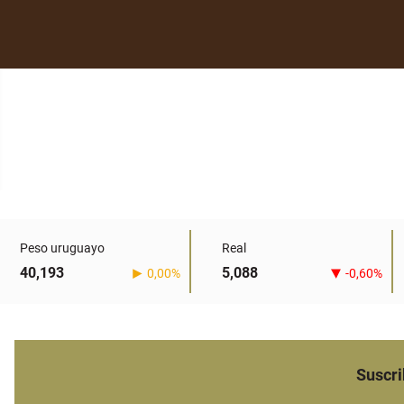
Peso uruguayo
Real
40,193
5,088
0,00%
-0,60%
Suscri