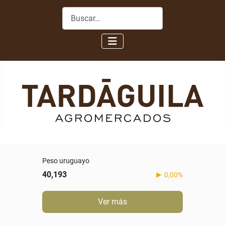
Buscar
Peso uruguayo
40,193
0,00%
Ver más