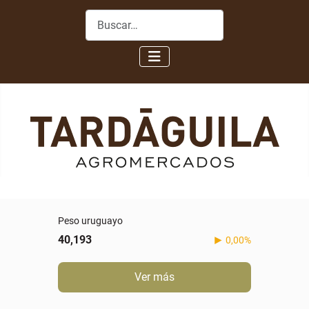
Buscar
Peso uruguayo
40,193
0,00%
Ver más