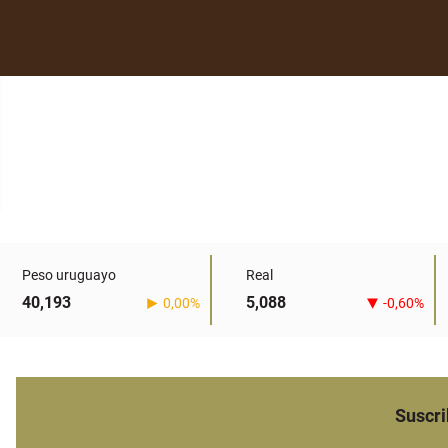
Peso uruguayo
Real
40,193
5,088
0,00%
-0,60%
Suscri