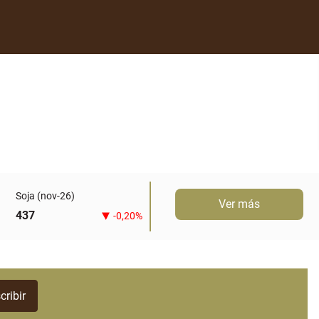
Soja (nov-26)
Ver más
437
-0,20%