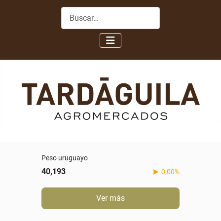
Buscar
Peso uruguayo
40,193
0,00%
Ver más