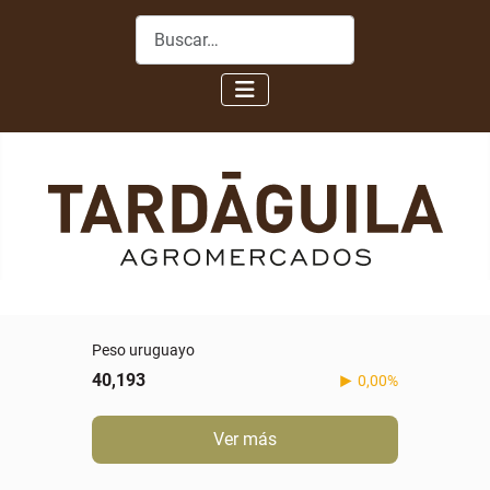
Buscar
Peso uruguayo
40,193
0,00%
Ver más