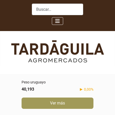
Buscar
Peso uruguayo
40,193
0,00%
Ver más