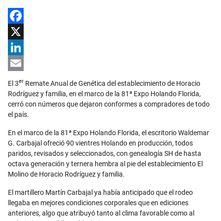
Facebook
X
LinkedIn
Email
er
El 3
Remate Anual de Genética del establecimiento de Horacio
Rodríguez y familia, en el marco de la 81ª Expo Holando Florida,
cerró con números que dejaron conformes a compradores de todo
el país.
En el marco de la 81ª Expo Holando Florida, el escritorio Waldemar
G. Carbajal ofreció 90 vientres Holando en producción, todos
paridos, revisados y seleccionados, con genealogía SH de hasta
octava generación y ternera hembra al pie del establecimiento El
Molino de Horacio Rodríguez y familia.
El martillero Martín Carbajal ya había anticipado que el rodeo
llegaba en mejores condiciones corporales que en ediciones
anteriores, algo que atribuyó tanto al clima favorable como al