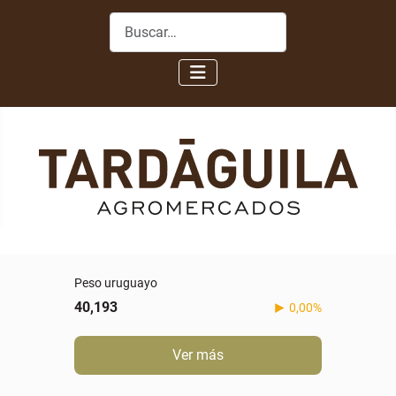
Buscar
Peso uruguayo
40,193
0,00%
Ver más