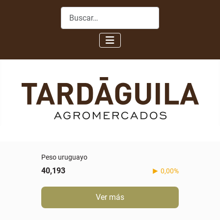
Buscar
Peso uruguayo
40,193
0,00%
Ver más