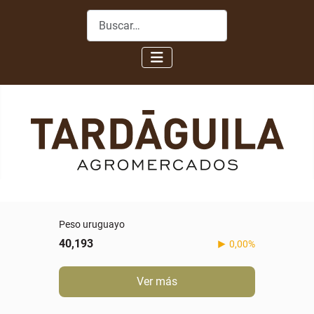
Buscar
Peso uruguayo
40,193
0,00%
Ver más