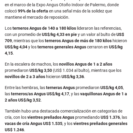
en el marco de la Expo Angus Otoño Indoor de Palermo, donde
colocó
99% de la oferta
en una señal más de la solidez que
mantiene el mercado de reposición.
Los
terneros Angus de 140 a 180 kilos
lideraron las referencias,
con un promedio de
US$/kg 4,33 en pie
y un valor al bulto de
US$
709
, mientras que los
terneros Angus de más de 180 kilos
hicieron
US$/kg 4,04
y los
terneros generales Angus
cerraron en
US$/kg
4,15
.
En la escalera de machos, los
novillos Angus de 1 a 2 años
promediaron
US$/kg 3,50
(US$ 1.034 al bulto), mientras que los
novillos de 2 a 3 años
hicieron
US$/kg 3,36
.
Entre las hembras, las
terneras Angus
promediaron
US$/kg 4,05
,
las
terneros/as Angus
US$/kg 4,17
, y las
vaquillonas Angus de 1 a
2 años
US$/kg 3,52
.
También hubo una destacada comercialización en categorías de
cría, con los
vientres preñados Angus
promediando
US$ 1.376
, las
vacas de cría Angus US$ 1.535
, y los
vientres preñados generales
US$ 1.246
.