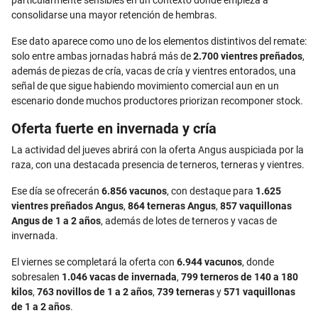
consolidarse una mayor retención de hembras.
Ese dato aparece como uno de los elementos distintivos del remate:
solo entre ambas jornadas habrá más de
2.700 vientres preñados
,
además de piezas de cría, vacas de cría y vientres entorados, una
señal de que sigue habiendo movimiento comercial aun en un
escenario donde muchos productores priorizan recomponer stock.
Oferta fuerte en invernada y cría
La actividad del jueves abrirá con la oferta Angus auspiciada por la
raza, con una destacada presencia de terneros, terneras y vientres.
Ese día se ofrecerán
6.856 vacunos
, con destaque para
1.625
vientres preñados Angus
,
864 terneras Angus
,
857 vaquillonas
Angus de 1 a 2 años
, además de lotes de terneros y vacas de
invernada.
El viernes se completará la oferta con
6.944 vacunos
, donde
sobresalen
1.046 vacas de invernada
,
799 terneros de 140 a 180
kilos
,
763 novillos de 1 a 2 años
,
739 terneras
y
571 vaquillonas
de 1 a 2 años
.