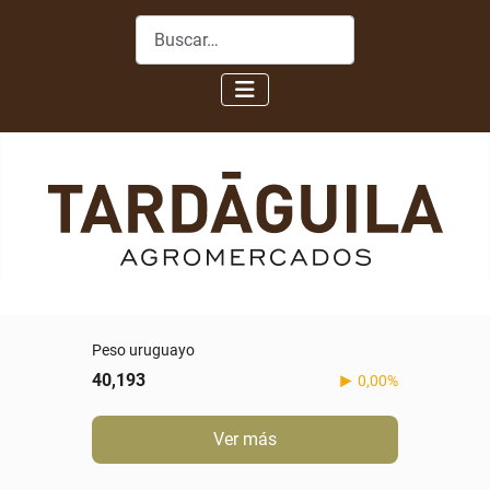
Buscar
Peso uruguayo
40,193
0,00%
Ver más