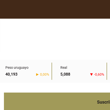
Peso uruguayo
Real
40,193
5,088
0,00%
-0,60%
Suscri