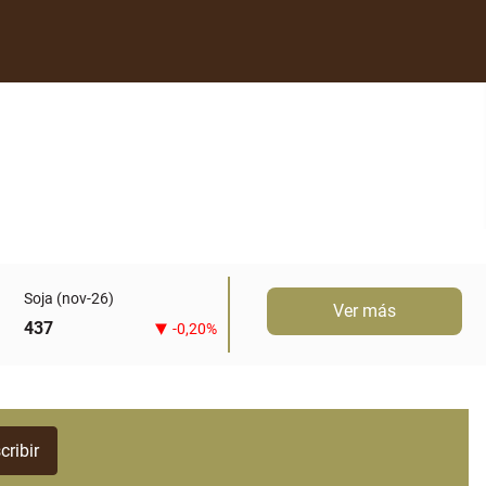
Soja (nov-26)
Ver más
437
-0,20%