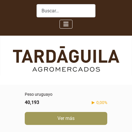
Buscar
Peso uruguayo
40,193
0,00%
Ver más