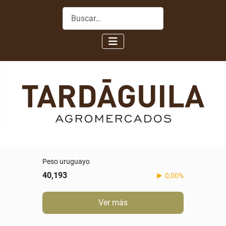
Buscar
Peso uruguayo
40,193
0,00%
Ver más