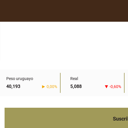
Peso uruguayo
Real
40,193
5,088
0,00%
-0,60%
Suscri