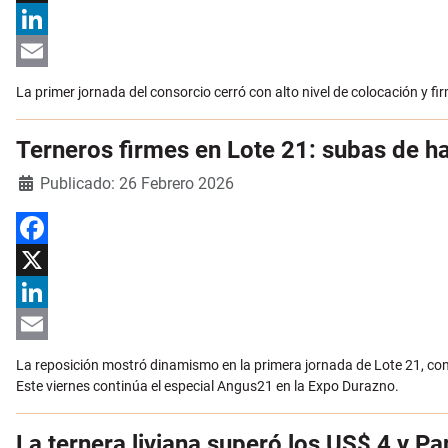
X
LinkedIn
Email
La primer jornada del consorcio cerró con alto nivel de colocación y fir
Terneros firmes en Lote 21: subas de ha
Detalles
Publicado: 26 Febrero 2026
Facebook
X
LinkedIn
Email
La reposición mostró dinamismo en la primera jornada de Lote 21, con 
Este viernes continúa el especial Angus21 en la Expo Durazno.
La ternera liviana superó los US$ 4 y P