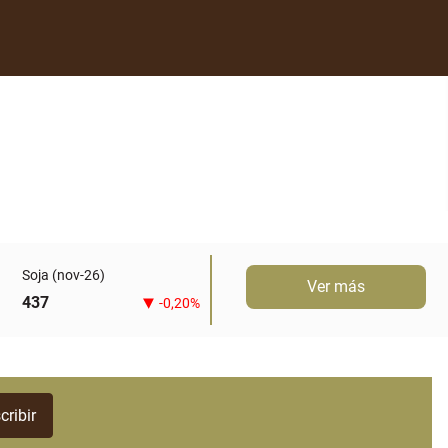
Soja (nov-26)
Ver más
437
-0,20%