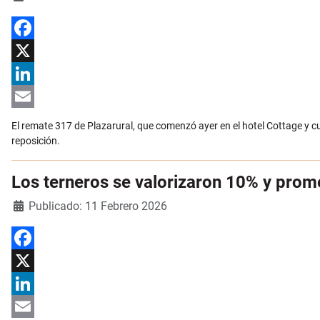
Facebook
X
LinkedIn
Email
El remate 317 de Plazarural, que comenzó ayer en el hotel Cottage y c
reposición.
Los terneros se valorizaron 10% y prom
Detalles
Publicado: 11 Febrero 2026
Facebook
X
LinkedIn