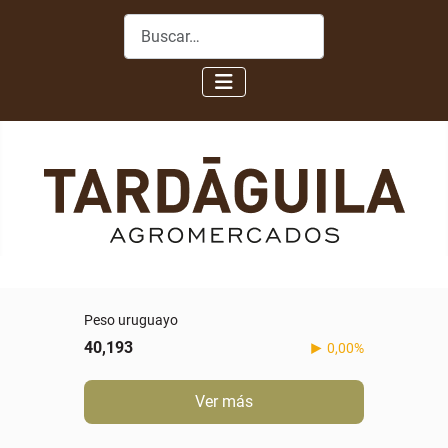
Buscar
Peso uruguayo
40,193
0,00%
Ver más