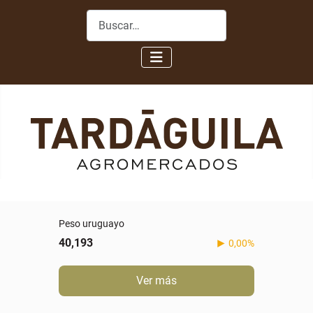
Buscar
Peso uruguayo
40,193
0,00%
Ver más