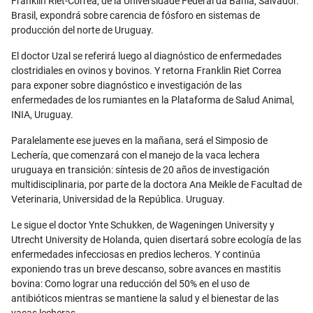
Franklin Riet-Correa, de la Universidade Federal da Bahia, Salvador.
Brasil, expondrá sobre carencia de fósforo en sistemas de
producción del norte de Uruguay.
El doctor Uzal se referirá luego al diagnóstico de enfermedades
clostridiales en ovinos y bovinos. Y retorna Franklin Riet Correa
para exponer sobre diagnóstico e investigación de las
enfermedades de los rumiantes en la Plataforma de Salud Animal,
INIA, Uruguay.
Paralelamente ese jueves en la mañana, será el Simposio de
Lechería, que comenzará con el manejo de la vaca lechera
uruguaya en transición: síntesis de 20 años de investigación
multidisciplinaria, por parte de la doctora Ana Meikle de Facultad de
Veterinaria, Universidad de la República. Uruguay.
Le sigue el doctor Ynte Schukken, de Wageningen University y
Utrecht University de Holanda, quien disertará sobre ecología de las
enfermedades infecciosas en predios lecheros. Y continúa
exponiendo tras un breve descanso, sobre avances en mastitis
bovina: Como lograr una reducción del 50% en el uso de
antibióticos mientras se mantiene la salud y el bienestar de las
vacas lecheras.