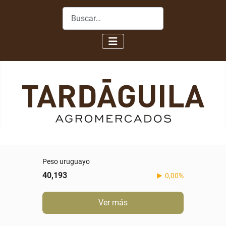
Buscar
Peso uruguayo
40,193
0,00%
Ver más