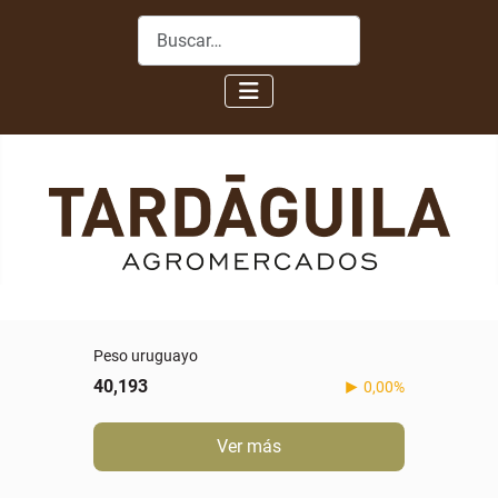
Buscar
Peso uruguayo
40,193
0,00%
Ver más