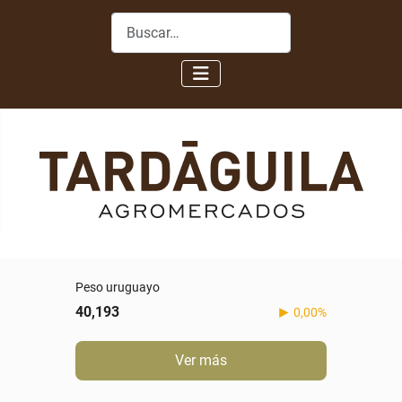
Buscar
Peso uruguayo
40,193
0,00%
Ver más