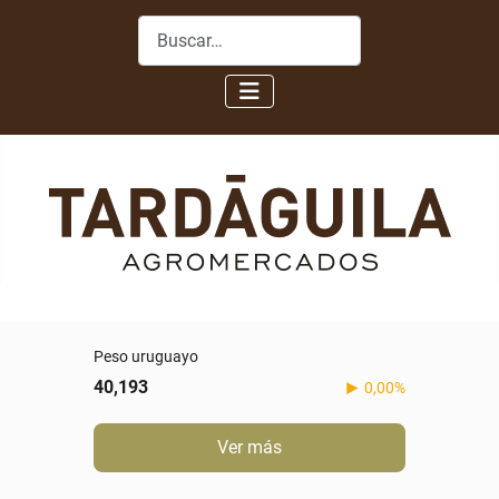
Buscar
Peso uruguayo
40,193
0,00%
Ver más